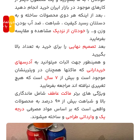
کارهای موجود در بازار ایران خرید انجام دهید
، بعد از اینکه هر دوی محصولات ساخته و به
درباره
تماس
دستتان رسید کیفیت ، شباهت ، ضد آب بودن،
ما
با ما
وزن و… را
خودتان از نزدیک
مشاهده و مقایسه
بفرمایید
بعد
تصمیم نهایی
را برای خرید به تعداد بالا
بگیرید
و همینطور جهت اثبات میتوانید به
آدرسهای
خریدارانی
که ماکتها همچنان در ویترینشان
موجود است و بیش از
۷ سال
است که هیچ
تغییری نیافته اند مراجعه بفرمایید
ویژگی های برتر
ماکت عاطف
شامل ماندگاری
بالا و شباهت بیش از ۹۰ درصد به محصولات
واقعی است که بر اساس مواد مصرفی
درجه
یک
و
وارداتی طراحی
و ساخته میشوند.