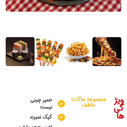
ویژ
مجموعه ماکت
خمیر چینی
عاطف
گی
نیست
ها
کپک نمیزند