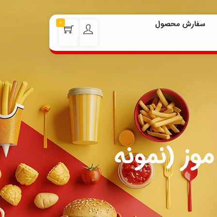
سفارش محصول
0
وز (نمونه