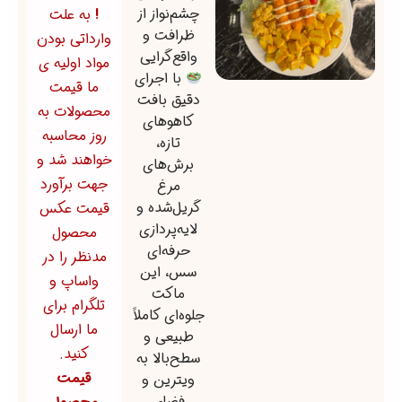
چشم‌نواز از
!
به علت
ظرافت و
وارداتی بودن
واقع‌گرایی
مواد اولیه ی
با اجرای
ما قیمت
دقیق بافت
محصولات به
کاهوهای
روز محاسبه
تازه،
خواهند شد و
برش‌های
جهت برآورد
مرغ
گریل‌شده و
قیمت عکس
لایه‌پردازی
محصول
حرفه‌ای
مدنظر را در
سس، این
واساپ و
ماکت
تلگرام برای
جلوه‌ای کاملاً
ما ارسال
طبیعی و
کنید.
سطح‌بالا به
قیمت
ویترین و
فضای