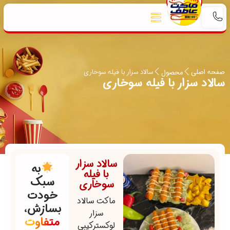
صفحه اصلی
سالاد سزار با فیله سوخاری
محصول
سالاد سزار با فیله سوخاری
سالاد سزار
به
با فیله
سبک
سوخاری
خودت
ماکت سالاد
بسازش،
سزار
متفاوت
لوکسترکیبی