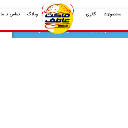
محصولات
گالری
وبلاگ
تماس با ما
 لطفاً دوباره با چند کلمه کلیدی متفاوت امتحان کنید.
دسترسی سریع
راه های ارتباطی
صفحه اصلی
آدرس:آذربایجان شرقی _تبریز
فروشگاه
شماره تماس:09148399109
وبلاگ ها
ایمیل:maketatef146@gmail.com
درباره ما