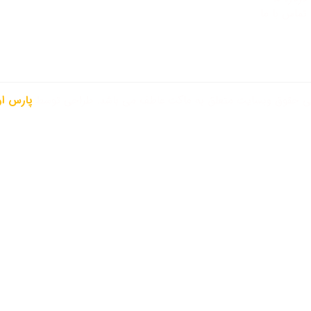
تماس با ما
ی حقوق وبسایت متعلق به ماکت عاطف می باشد. طراحی توسط
پارس او